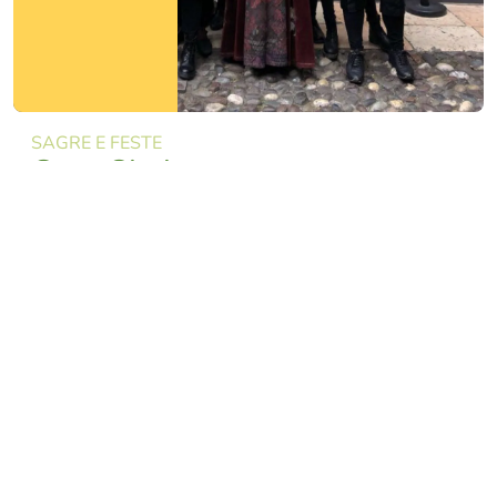
SAGRE E FESTE
Casa Shakespeare
Arte, ballo, letture e non solo teatro! Uno spazio
espositivo strutturato per installazioni artistiche e
performance in un contesto storico come il qu...
SCOPRI DI PIÙ