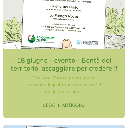
18 giugno - evento - Bontà del
territorio, assaggiare per credere!!!
Ci siamo! Tutto è pronto per la
<strong>degustazione di sabato 18
giugno</strong>...
LEGGI L'ARTICOLO