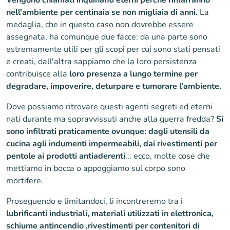
Vengono chiamati inquinanti eterni perché rimarranno
nell'ambiente per centinaia se non migliaia di anni.
La
medaglia, che in questo caso non dovrebbe essere
assegnata, ha comunque due facce: da una parte sono
estremamente utili per gli scopi per cui sono stati pensati
e creati, dall'altra sappiamo che la loro persistenza
contribuisce alla
loro presenza a lungo termine per
degradare, impoverire, deturpare e tumorare l'ambiente.
Dove possiamo ritrovare questi agenti segreti ed eterni
nati durante ma sopravvissuti anche alla guerra fredda?
Si
sono infiltrati praticamente ovunque: dagli utensili da
cucina agli indumenti impermeabili, dai rivestimenti per
pentole ai prodotti antiaderenti
... ecco, molte cose che
mettiamo in bocca o appoggiamo sul corpo sono
mortifere.
Proseguendo e limitandoci, li incontreremo tra i
lubrificanti industriali, materiali utilizzati in elettronica,
schiume antincendio ,rivestimenti per contenitori di