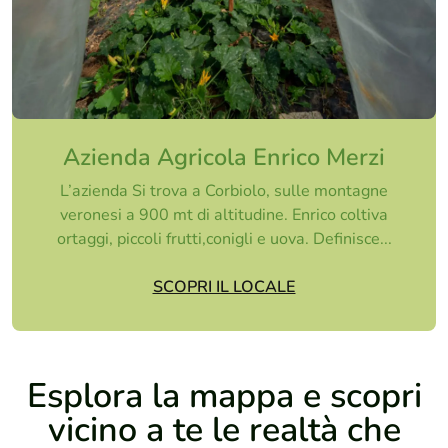
Azienda Agricola Enrico Merzi
L’azienda Si trova a Corbiolo, sulle montagne
veronesi a 900 mt di altitudine. Enrico coltiva
ortaggi, piccoli frutti,conigli e uova. Definisce...
SCOPRI IL LOCALE
Esplora la mappa e scopri
vicino a te le realtà che